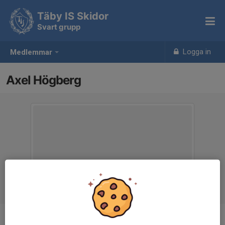
Täby IS Skidor
Svart grupp
Logga in
Medlemmar
Axel Högberg
Ålder
17 år