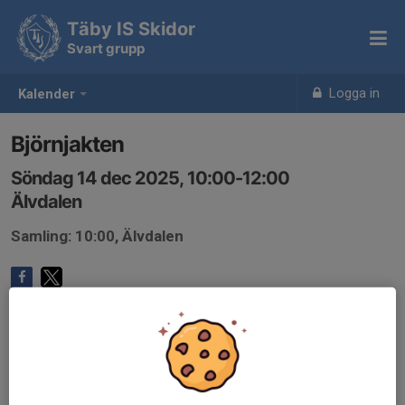
Täby IS Skidor
Svart grupp
Logga in
Kalender
Björnjakten
Söndag 14 dec 2025, 10:00-12:00
Älvdalen
Samling: 10:00, Älvdalen