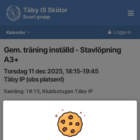
Täby IS Skidor
Svart grupp
Logga in
Kalender
Gem. träning inställd - Stavlöpning
A3+
Torsdag 11 dec 2025, 18:15-19:45
Täby IP (obs platsen!)
Samling: 18:15, Klubbstugan Täby IP
Då de flesta av 2012-13 deltar på skiteam-träningen och
samtliga 2010 ska tävla i helgen föreslås egen lätt
träning.
//Tränarna i svart