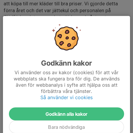
att köpa till mer kläder till bra priser. Vi gjorde detta
förra året och det var jättekul och personalen på
Skidförbundet var mycket nöjda med vår insats.
Klicka på 'Kommer' i denna intresseanmälan om du vill
vara med.
Det är ett begränsat antal som kan vara med och får vi
fler intresserade än vi har platser så kommer vi ge
Godkänn kakor
platserna till de som deltagit på flest träningar under
hösten.
Vi använder oss av kakor (cookies) för att vår
webbplats ska fungera bra för dig. De används
även för webbanalys i syfte att hjälpa oss att
Välkomna,
förbättra våra tjänster.
Så använder vi cookies
/Ledarna i svart
Godkänn alla kakor
Bara nödvändiga