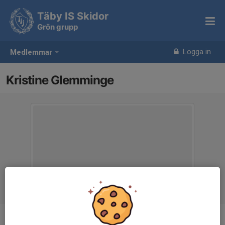
Täby IS Skidor
Grön grupp
Logga in
Medlemmar
Kristine Glemminge
Titel
Tränare