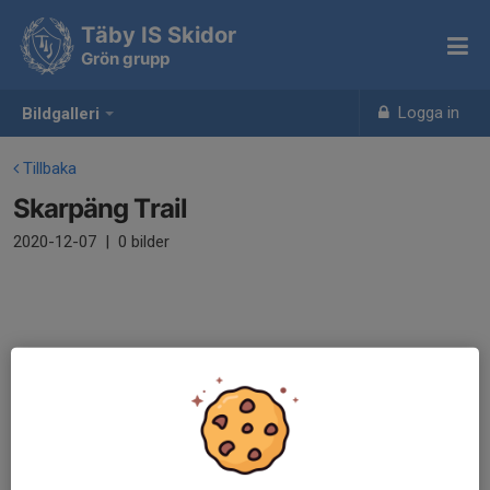
Täby IS Skidor
Grön grupp
Logga in
Bildgalleri
Tillbaka
Skarpäng Trail
2020-12-07
|
0 bilder