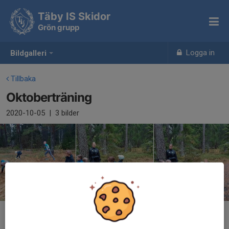
Täby IS Skidor
Grön grupp
Logga in
Bildgalleri
Tillbaka
Oktoberträning
2020-10-05
|
3 bilder