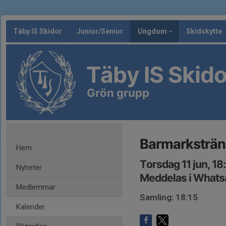
Täby IS Skidor
Junior/Senior
Ungdom
Skidskytte
Täby IS Skido
Grön grupp
Barmarksträn
Hem
Torsdag 11 jun, 18
Nyheter
Meddelas i What
Medlemmar
Samling: 18:15
Kalender