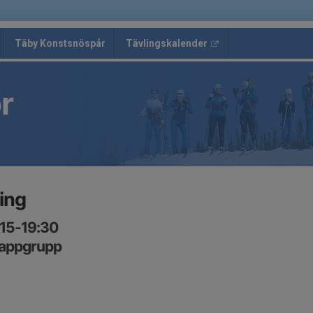
Täby Konstsnöspår
Tävlingskalender
r
ing
:15-19:30
sappgrupp