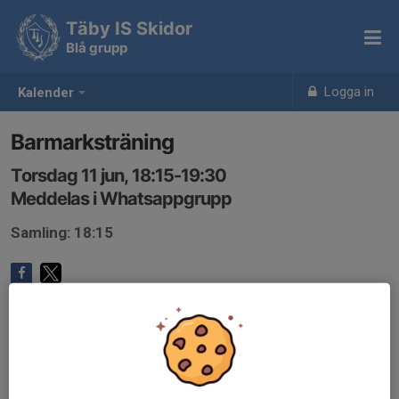
Täby IS Skidor
Blå grupp
Logga in
Kalender
Barmarksträning
Torsdag 11 jun, 18:15-19:30
Meddelas i Whatsappgrupp
Samling: 18:15