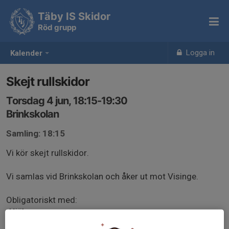
Täby IS Skidor
Röd grupp
Logga in
Kalender
Skejt rullskidor
Torsdag 4 jun, 18:15-19:30
Brinkskolan
Samling: 18:15
Vi kör skejt rullskidor.
Vi samlas vid Brinkskolan och åker ut mot Visinge.
Obligatoriskt med:
-Hjälm
-Handskar