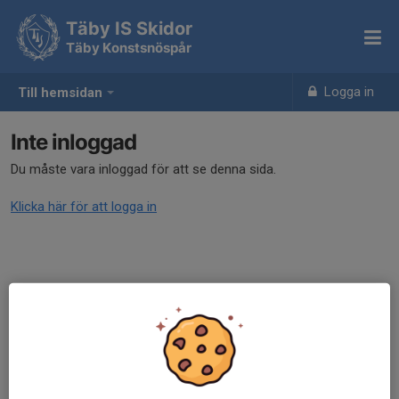
Täby IS Skidor
Täby Konstsnöspår
Logga in
Till hemsidan
Inte inloggad
Du måste vara inloggad för att se denna sida.
Klicka här för att logga in