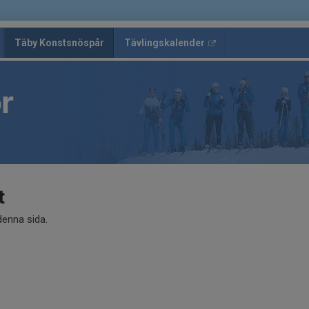
Täby Konstsnöspår
Tävlingskalender
r
t
 denna sida.