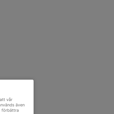
att vår
 används även
t förbättra