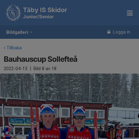
Täby IS Skidor
Junior/Senior
Logga in
Bildgalleri
Tillbaka
Bauhauscup Sollefteå
2022-04-13
|
Bild
8
av 18