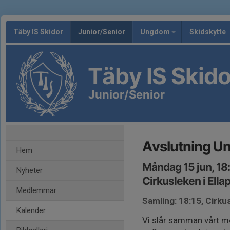
Täby IS Skidor
Junior/Senior
Ungdom
Skidskytte
Täby IS Skido
Junior/Senior
Avslutning U
Hem
Måndag 15 jun, 18
Nyheter
Cirkusleken i Ella
Medlemmar
Samling: 18:15, Cirkus
Kalender
Vi slår samman vårt m