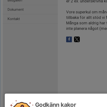
Bildgalleri
er 2 ex. underskrivna k
Dokument
Vore superkul om många
tillbaka för allt stöd v
Kontakt
Många som aldrig har t
inte planera något (men
Godkänn kakor