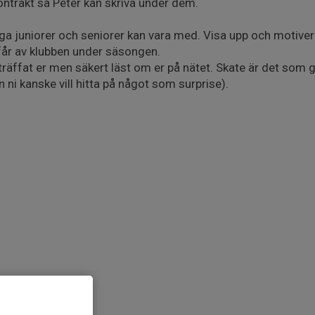
ontrakt så Peter kan skriva under dem.
 juniorer och seniorer kan vara med. Visa upp och motivera
i får av klubben under säsongen.
räffat er men säkert läst om er på nätet. Skate är det som g
 ni kanske vill hitta på något som surprise).