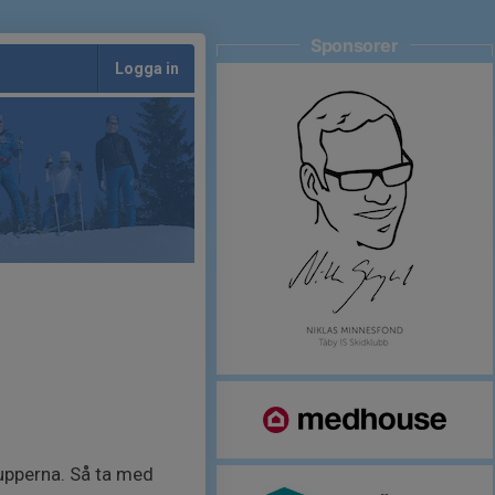
Sponsorer
Logga in
upperna. Så ta med